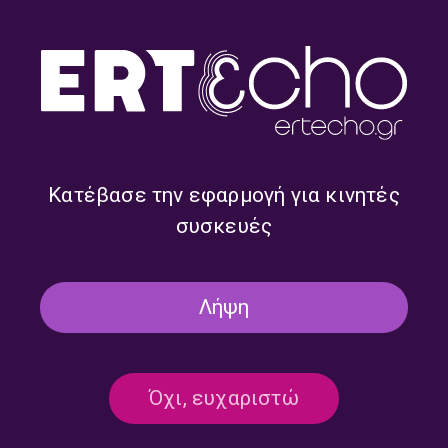
ΜΠΑΛΑ ΠΑΝΤΟΥ
Μπάλα Παντού – Λεωνίδας
Κασνέτση| 06.08.2026
06/08/2026
Κατέβασε την εφαρμογή για κινητές
συσκευές
Λήψη
24 ΔΕΥΤΕΡΟΛΕΠΤΑ
24 Δευτερόλεπτα – Γιάννης
Ντεντόπουλος, Νίκος Μπιντέλας |
Όχι, ευχαριστώ
06.08.2026
06/08/2026