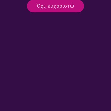
Τσάμη | 04.07.2026
Όχι, ευχαριστώ
04/07/2026
ΕΚΠΟΜΠΈΣ
DUM SPIRO GOAL με τον Σπύρο
Τσάμη | 28.06.2026
28/06/2026
ΕΚΠΟΜΠΈΣ
DUM SPIRO GOAL με τον Σπύρο
Τσάμη | 27.06.2026