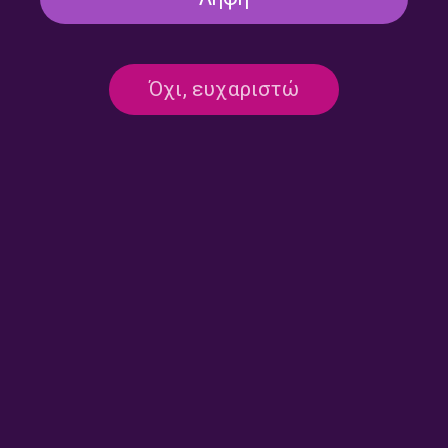
Όχι, ευχαριστώ
ΕΚΠΟΜΠΈΣ
Ραδιοεφημερίδα [Μεσημβρινή
έκδοση] – Βασίλης Μότσης |
27.07.2026
27/07/2026
ΕΚΠΟΜΠΈΣ
Ραδιοεφημερίδα [Μεσημβρινή
έκδοση] – Κώστας Κουκουλάς |
24.07.2026
24/07/2026