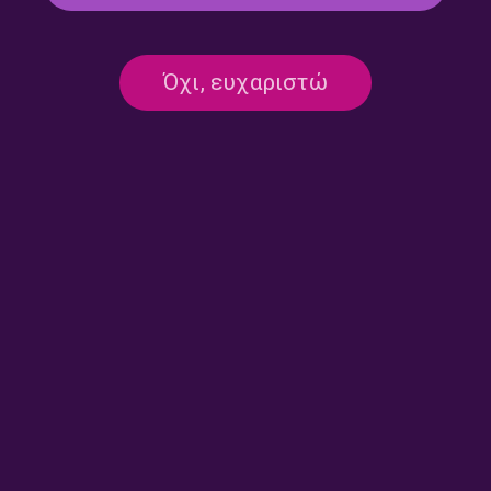
Στον κόσμο μας – Χρήστος
Στον κόσμο μας – Χρήστος
Σαράντος, Νίκος Μοσχονάς |
Σαράντος | 09.06.2026
Όχι, ευχαριστώ
10.06.2026
Στον κόσμο μας – Χρήστος
Στον κόσμο μας -Νίκος
Σαράντος | 08.06.2026
Μοσχονάς | 02.06.2026