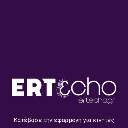
Η κιβωτός του Πέτρου
Ο Ματωμένος Μάης του
Δουρδουμπάκη | 13.05.2025
1936 στη Θεσσαλονίκη |
29.04.2025
Ο Δράκος του Σεϊχ Σου
Η Διαθήκη του Ηλία
(μέρος β’) | 22.04.2025
Πετρόπουλου | 18.03.2025
Κατέβασε την εφαρμογή για κινητές