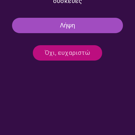
συσκευές
Λήψη
Όχι, ευχαριστώ
Κοκκινιά – Πουέρτο Ρίκο: Τα
Σε παμπ και σε τεκέδες |
σόλα της ζωής του
25.02.2025
Χρυσόστομου Μπαφούνη |
04.03.2025