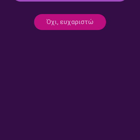
Η Διαθήκη του Ηλία
Κοκκινιά – Πουέρτο Ρίκο: Τα
Πετρόπουλου | 18.03.2025
σόλα της ζωής του
Όχι, ευχαριστώ
Χρυσόστομου Μπαφούνη |
04.03.2025
Σε παμπ και σε τεκέδες |
«Η ανθρωπογεωγραφία της
25.02.2025
ταβέρνας» | 11.02.2025