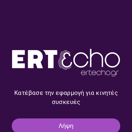
Ο Δράκος του Σεϊχ Σου
Ο Δράκος του Σέιχ Σου
(μέρος β’) | 22.04.2025
(μέρος α’) | 01.04.2025
Κατέβασε την εφαρμογή για κινητές
συσκευές
Λήψη