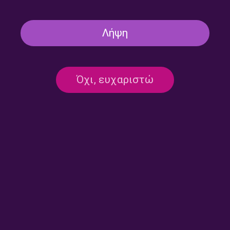
Λήψη
Όχι, ευχαριστώ
#70 Χρόνια Δεύτερο – «Η
#70 Χρόνια Δεύτερο –
Παράδοση μας Αύριο»:
“Εκπομπές από το Αρχείο”,
Banda Entopica
Παρασκευή 13 Μαΐου 2022