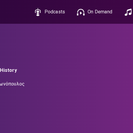
Podcasts
On Demand
History
τωνόπουλος