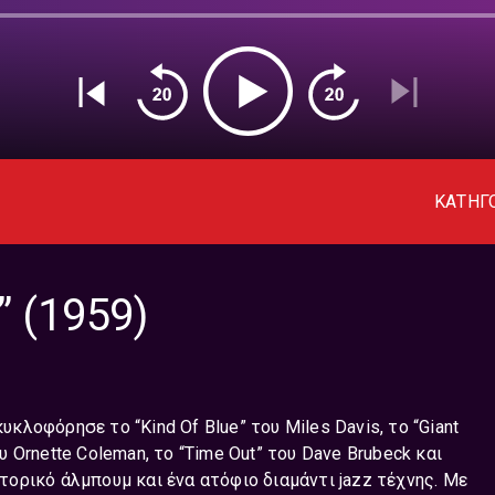
ΚΑΤΗΓ
” (1959)
υκλοφόρησε το “Κind Οf Βlue” του Miles Davis, το “Giant
ου Ornette Coleman, το “Time Out” του Dave Brubeck και
στορικό άλμπουμ και ένα ατόφιο διαμάντι jazz τέχνης. Mε