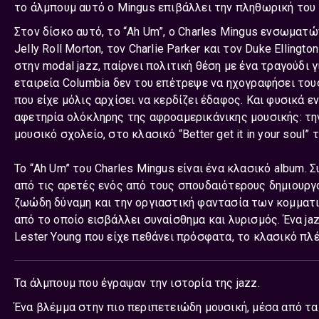
το άλμπουμ αυτό ο Mingus επιβάλλει την πληθωρική του 
Στον δίσκο αυτό, το “Ah Um”, ο Charles Mingus ενσωμα
Jelly Roll Morton, τον Charlie Parker και τον Duke Ellin
στην modal jazz, παίρνει πολιτική θέση με ένα τραγούδι
εταιρεία Columbia δεν του επέτρεψε να ηχογραφήσει τους 
που είχε μόλις αρχίσει να κερδίζει έδαφος. Και φυσικά ε
αφετηρία ολόκληρης της αφροαμερικάνικης μουσικής: την 
μουσικό σχολείο, στο κλασικό “Better get it in your soul”
Το “Ah Um” του Charles Mingus είναι ένα κλασικό album. 
από τις αρετές ενός από τους σπουδαιότερους δημιουργο
ζωώδη δύναμη και την οργιαστική φαντασία των κομματιώ
από το οποίο εισβάλλει συναίσθημα και λυρισμός. Ένα ja
Lester Young που είχε πεθάνει πρόσφατα, το κλασικό πλέο
Τα άλμπουμ που έγραψαν την ιστορία της jazz.
Ένα βλέμμα στην πιο περιπετειώδη μουσική, μέσα από τ