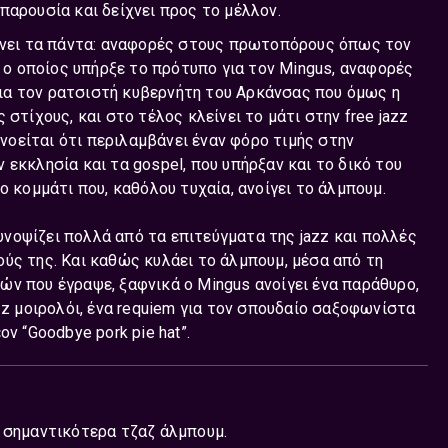
παρουσία και δείχνει προς το μέλλον.
τώνει τα πάντα: αναφορές στους πρωτοπόρους όπως τον
gton ο οποίος υπήρξε το πρότυπο για τον Mingus, αναφορές
 για τον ρατσιστή κυβερνήτη του Αρκάνσας που όμως η
στίχους, και στο τέλος κλείνει το μάτι στην free jazz
ννοείται ότι περιλαμβάνει έναν φόρο τιμής στην
εκκλησία και τα gospel, που υπήρξαν και το δικό του
 το κομμάτι που, καθόλου τυχαία, ανοίγει το άλμπουμ.
Συνοψίζει πολλά από τα επιτεύγματα της jazz και πολλές
ύς της. Και καθώς κυλάει το άλμπουμ, μέσα από τη
ν που έγραψε, ξαφνικά ο Mingus ανοίγει ένα παράθυρο,
zz μοιρολόι, ένα requiem για τον σπουδαίο σαξοφωνίστα
ν “Goodbye pork pie hat”.
α σημαντικότερα τζαζ άλμπουμ.