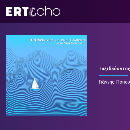
Μετάβαση
σε
περιεχόμενο
Ταξιδεύοντας
Γιάννης Παπο