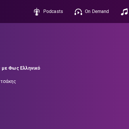
Podcasts
On Demand
 με Φως Ελληνικό
υτσάκης