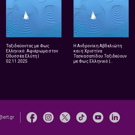
Ταξιδεύοντας με Φως
H Ανδρονίκη Αβδελιώτη
Ελληνικό: Αφιέρωμα στον
και η Χριστίνα
Οδυσσέα Ελύτη |
Τασκασαπίδου Ταξιδεύουν
02.11.2025
με Φως Ελληνικό |
30.10.2025
@ert.gr