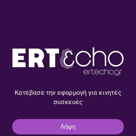
Aφιέρωμα στην ελληνική
Τα “Πρόσωπα της
ροκ μουσική σκηνή (Mέρος
Εβδομάδας” κάνουν
Β) | 08.07.2026
αφιέρωμα στην ελληνική
ροκ μουσική σκηνή |
01.07.2026
Κατέβασε την εφαρμογή για κινητές
συσκευές
«Η Μικρά Ασία ζωντανεύει
Σοκολάτα…σαν έργο τέχνης |
μέσα από τις μνήμες, τις
17.06.2026
μουσικές και τις
Λήψη
παραδόσεις της» |
24.06.2026