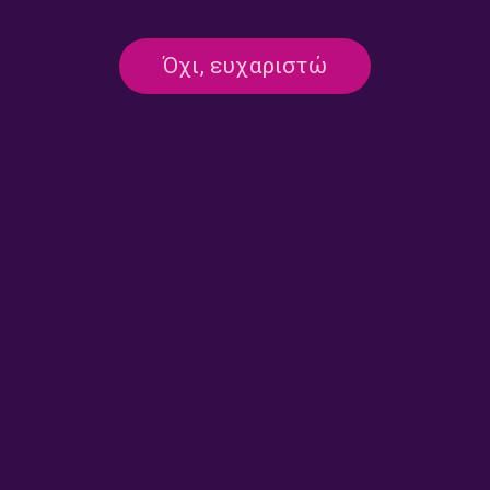
Όχι, ευχαριστώ
Ο Μιχάλης Ακύλας και οι
Η συγγραφέας κ. Βεατρίκη
Οκτώ: Η πρώτη Εκτέλεση
Σαϊας-Μαγρίζου είναι το
στο Σκοπευτήριο της
«Πρόσωπο της Εβδομάδας» |
Καισαριανής | 10.06.2026
03.06.2026