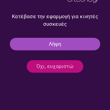
τη Μαρία Κουτσιμπίρη |
με τη Μαρία Κουτσιμπύρη |
23.07.2026
22.07.2026
Κατέβασε την εφαρμογή για κινητές
συσκευές
Λήψη
Όχι, ευχαριστώ
Tα «Ξωτικά της Παράδοσης»
Τα Ξωτικά της Παράδοσης με
με τη Μαρία Κουτσιμπύρη |
τη Μαρία Κουτσιμπίρη |
21.07.2026
20.07.2026