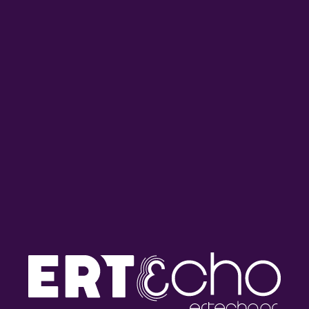
Τα Ξωτικά της Παράδοσης με
Τα Ξωτικά της Παράδοσης:
τη Μαρία Κουτσιμπίρη |
Αφιέρωμα στις μουσικές
27.07.2026
οικογένειες της Ηπείρου |
24.07.2026
Τα Ξωτικά της Παράδοσης με
Tα «Ξωτικά της Παράδοσης»