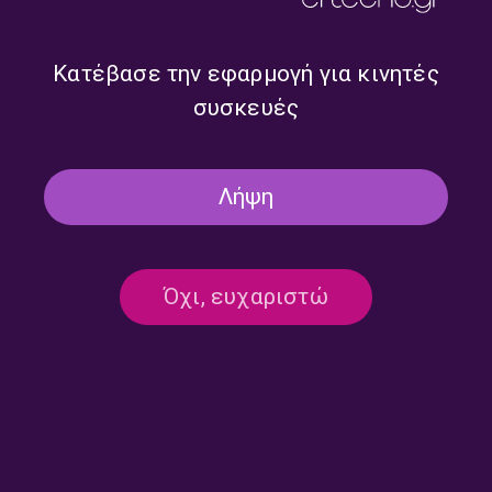
τη Μαρία Κουτσιμπίρη |
με τη Μαρία Κουτσιμπύρη |
23.07.2026
22.07.2026
Κατέβασε την εφαρμογή για κινητές
συσκευές
Λήψη
Όχι, ευχαριστώ
Tα «Ξωτικά της Παράδοσης»
Τα Ξωτικά της Παράδοσης με
με τη Μαρία Κουτσιμπύρη |
τη Μαρία Κουτσιμπίρη |
21.07.2026
20.07.2026