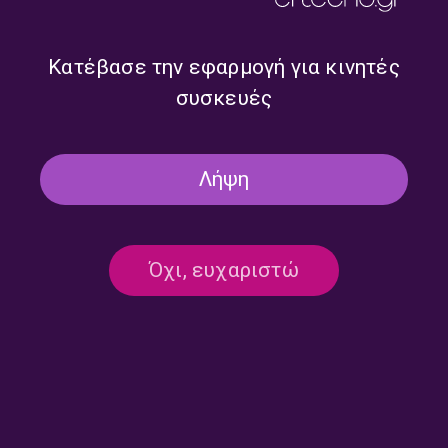
τη Μαρία Κουτσιμπίρη |
με τη Μαρία Κουτσιμπύρη |
23.07.2026
22.07.2026
Κατέβασε την εφαρμογή για κινητές
συσκευές
Λήψη
Όχι, ευχαριστώ
Tα «Ξωτικά της Παράδοσης»
Τα Ξωτικά της Παράδοσης με
με τη Μαρία Κουτσιμπύρη |
τη Μαρία Κουτσιμπίρη |
21.07.2026
20.07.2026