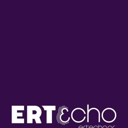
Τα Ξωτικά της Παράδοσης με
Τα Ξωτικά της Παράδοσης:
τη Μαρία Κουτσιμπίρη |
Αφιέρωμα στις μουσικές
27.07.2026
οικογένειες της Ηπείρου |
24.07.2026
Τα Ξωτικά της Παράδοσης με
Tα «Ξωτικά της Παράδοσης»