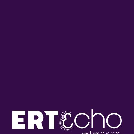
Τα Ξωτικά της Παράδοσης με
Τα Ξωτικά της Παράδοσης:
τη Μαρία Κουτσιμπίρη |
Αφιέρωμα στις μουσικές
27.07.2026
οικογένειες της Ηπείρου |
24.07.2026
Τα Ξωτικά της Παράδοσης με
Tα «Ξωτικά της Παράδοσης»