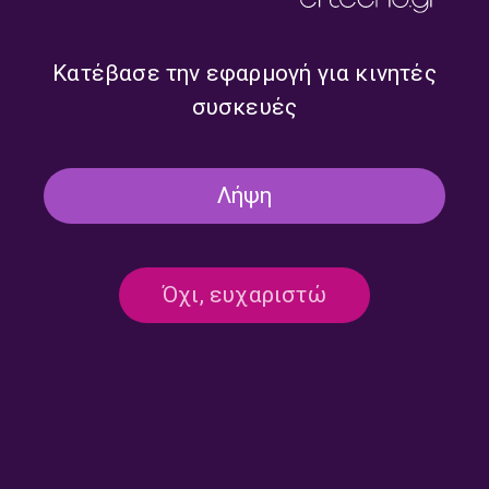
τη Μαρία Κουτσιμπίρη |
με τη Μαρία Κουτσιμπύρη |
23.07.2026
22.07.2026
Κατέβασε την εφαρμογή για κινητές
συσκευές
Λήψη
Όχι, ευχαριστώ
Tα «Ξωτικά της Παράδοσης»
Τα Ξωτικά της Παράδοσης με
με τη Μαρία Κουτσιμπύρη |
τη Μαρία Κουτσιμπίρη |
21.07.2026
20.07.2026