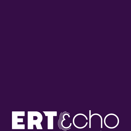
Τα Ξωτικά της Παράδοσης με
Τα Ξωτικά της Παράδοσης:
τη Μαρία Κουτσιμπίρη |
Αφιέρωμα στις μουσικές
27.07.2026
οικογένειες της Ηπείρου |
24.07.2026