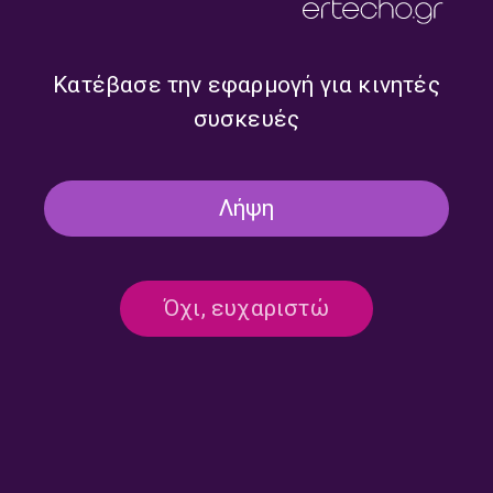
Τα Ξωτικά της Παράδοσης με
Tα «Ξωτικά της Παράδοσης»
τη Μαρία Κουτσιμπίρη |
με τη Μαρία Κουτσιμπύρη |
23.07.2026
22.07.2026
Κατέβασε την εφαρμογή για κινητές
συσκευές
Λήψη
Όχι, ευχαριστώ
Tα «Ξωτικά της Παράδοσης»
Τα Ξωτικά της Παράδοσης με
με τη Μαρία Κουτσιμπύρη |
τη Μαρία Κουτσιμπίρη |
21.07.2026
20.07.2026