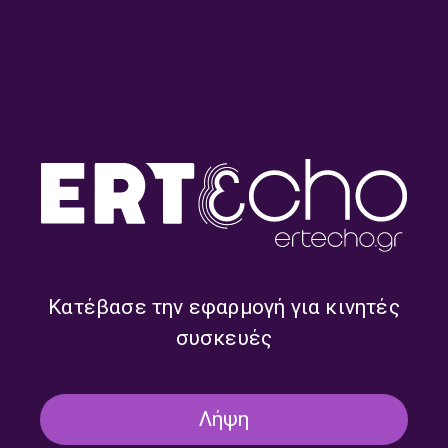
O Έλληνας επιχειρηματίας
Πάρε τον Χρόνο σου, με τον
από το Περού Γιώργος
Προκόπη Αγγελόπουλο |
Στρατούρης στην εκπομπή
04.08.2026
”Πάρε τον Χρόνο σου”
Κατέβασε την εφαρμογή για κινητές
συσκευές
Η Αγγελική Καρδαρά στην
Πάρε τον Χρόνο σου, με τον
εκπομπή “Πάρε τον χρόνο
Προκόπη Αγγελόπουλο |
Λήψη
σου” με τον Προκόπη
03.08.2026
Αγγελόπουλο