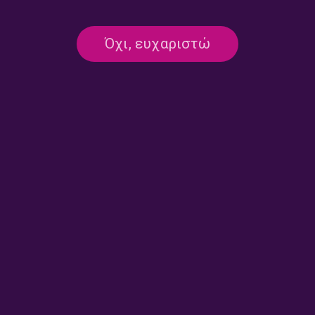
Όχι, ευχαριστώ
Πάρε τον Χρόνο σου, με τον
Haig Yazdjian: Μου αρέσει η
Προκόπη Αγγελόπουλο |
Κρήτη τον χειμώνα, είναι η
24.07.2026
Κρήτη που ξέρω και αγαπώ |
23.07.2026