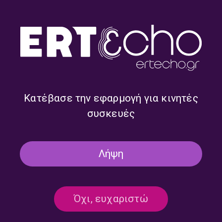
20.05.2026
19.05.2026
Κατέβασε την εφαρμογή για κινητές
συσκευές
Η ποιήτρια της Εβδομάδας:
Ο ποιητής της Εβδομάδας:
Κασσάνδρα Φουντουλάκη |
Γιάννης Βασιλακάκος |
Λήψη
18.05.2026
17.05.2026
Όχι, ευχαριστώ