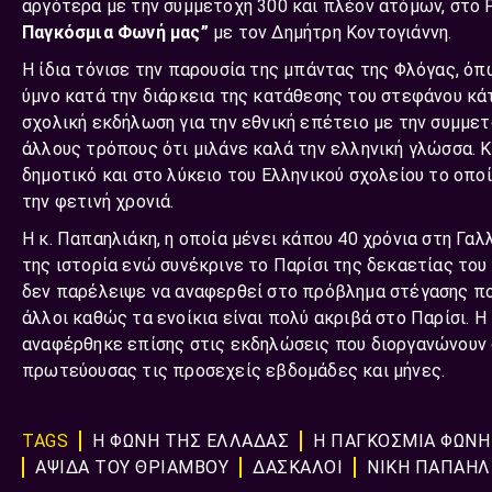
αργότερα με την συμμετοχή 300 και πλέον ατόμων, στο
Παγκόσμια Φωνή μας”
με τον Δημήτρη Κοντογιάννη.
Η ίδια τόνισε την παρουσία της μπάντας της Φλόγας, όπ
ύμνο κατά την διάρκεια της κατάθεσης του στεφάνου κά
σχολική εκδήλωση για την εθνική επέτειο με την συμμε
άλλους τρόπους ότι μιλάνε καλά την ελληνική γλώσσα. Κ
δημοτικό και στο λύκειο του Ελληνικού σχολείου το οπο
την φετινή χρονιά.
Η κ. Παπαηλιάκη, η οποία μένει κάπου 40 χρόνια στη Γ
της ιστορία ενώ συνέκρινε το Παρίσι της δεκαετίας του
δεν παρέλειψε να αναφερθεί στο πρόβλημα στέγασης πο
άλλοι καθώς τα ενοίκια είναι πολύ ακριβά στο Παρίσι. 
αναφέρθηκε επίσης στις εκδηλώσεις που διοργανώνουν σ
πρωτεύουσας τις προσεχείς εβδομάδες και μήνες.
TAGS
Η ΦΩΝΗ ΤΗΣ ΕΛΛΑΔΑΣ
Η ΠΑΓΚΟΣΜΙΑ ΦΩΝΗ
ΑΨΙΔΑ ΤΟΥ ΘΡΙΑΜΒΟΥ
ΔΑΣΚΑΛΟΙ
ΝΙΚΗ ΠΑΠΑΗΛ