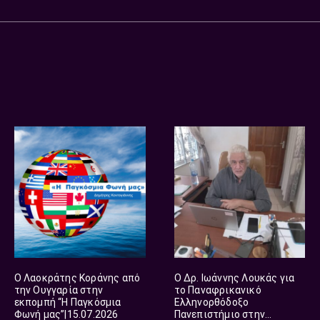
O Λαοκράτης Κοράνης από
O Δρ. Ιωάννης Λουκάς για
την Ουγγαρία στην
το Παναφρικανικό
εκπομπή “Η Παγκόσμια
Ελληνορθόδοξο
Φωνή μας”|15.07.2026
Πανεπιστήμιο στην