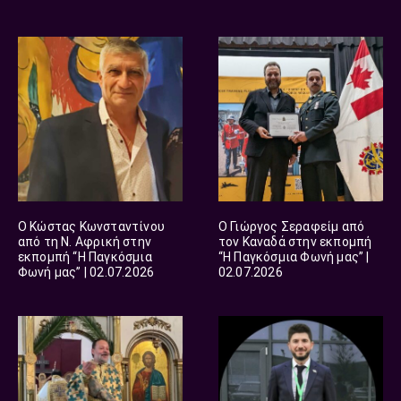
Ο Κώστας Κωνσταντίνου
Ο Γιώργος Σεραφείμ από
από τη Ν. Αφρική στην
τον Καναδά στην εκπομπή
εκπομπή “Η Παγκόσμια
“Η Παγκόσμια Φωνή μας” |
Φωνή μας” | 02.07.2026
02.07.2026