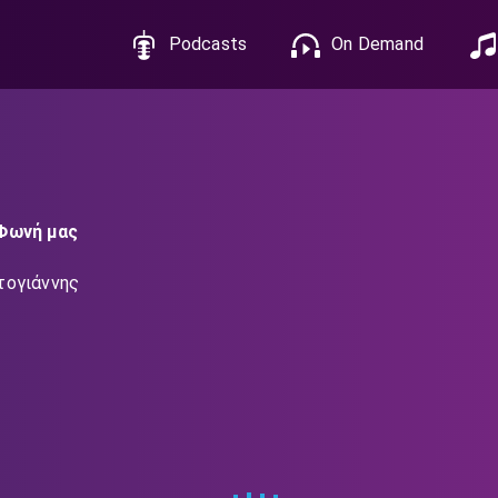
Podcasts
On Demand
Φωνή μας
τογιάννης