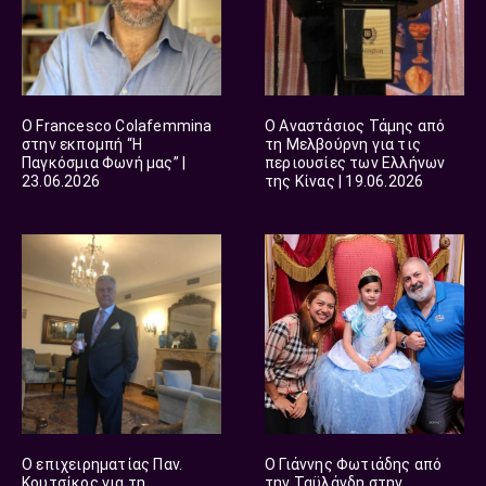
O Francesco Colafemmina
O Αναστάσιος Τάμης από
στην εκπομπή “Η
τη Μελβούρνη για τις
Παγκόσμια Φωνή μας” |
περιουσίες των Ελλήνων
23.06.2026
της Κίνας | 19.06.2026
O επιχειρηματίας Παν.
Ο Γιάννης Φωτιάδης από
Κουτσίκος για τη
την Ταϋλάνδη στην