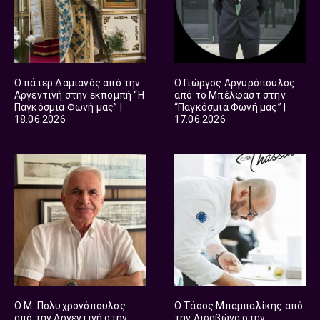
O πάτερ Δαμιανός από την
Ο Γιώργος Αργυρόπουλος
Αργεντινή στην εκπομπή “Η
από το Μπέλφαστ στην
Παγκόσμια Φωνή μας” |
“Παγκόσμια Φωνή μας” |
18.06.2026
17.06.2026
O M. Πολυχρονόπουλος
Ο Τάσος Μπαμπαλίκης από
από την Αργεντινή στην
την Λισαβώνα στην