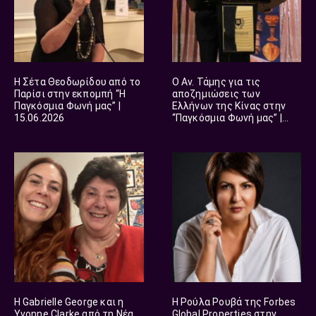
Η Σέτα Θεοδωρίδου από το
Ο Αν. Τάμης για τις
Παρίσι στην εκπομπή “Η
αποζημιώσεις των
Παγκόσμια Φωνή μας” |
Ελλήνων της Κίνας στην
15.06.2026
“Παγκόσμια Φωνή μας” |
12.06.2026
Η Gabrielle George και η
Η Ρούλα Ρουβά της Forbes
Υvonne Clarke από τη Νέα
Global Properties στην