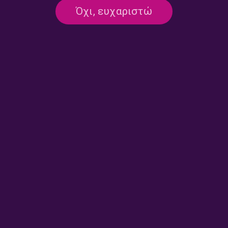
20.07.2026
16.07.2026
Όχι, ευχαριστώ
“Η Ελλάδα στον Κόσμο” με
“Η Ελλάδα στον Κόσμο” με
τον Γιώργο Διονυσόπουλο |
τον Γιώργο Διονυσόπουλο |
15.07.2026
14.07.2026