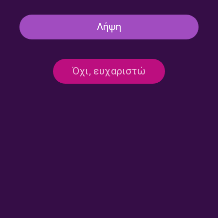
Λήψη
Τελευταία Σελίδα –
Τελευταία Σελίδα – Άγγελος
Όχι, ευχαριστώ
Δημήτρης Μαλισιώβας |
Στίμος | 08.07.2026
16.07.2026
Τελευταία Σελίδα – Άγγελος
Τελευταία Σελίδα – Άγγελος