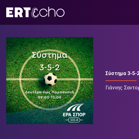
Μετάβαση
σε
περιεχόμενο
Σύστημα 3-5-
Γιάννης Σαντο