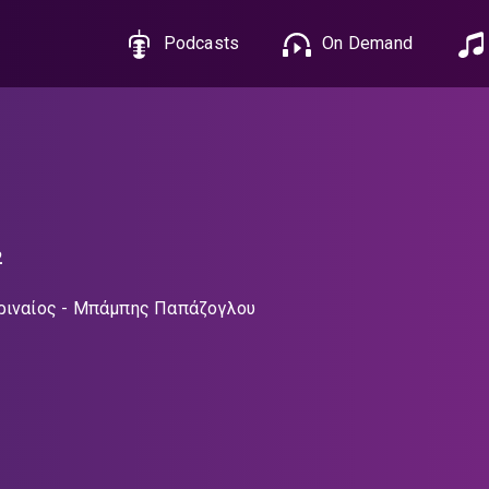
Podcasts
On Demand
2
ριναίος
Μπάμπης Παπάζογλου