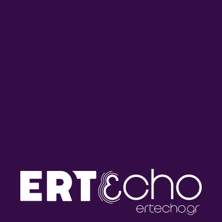
Ποδοσφαιρικοί αγώνες στο
Το ποδόσφαιρο στην
πολιορκημένο Σαράγεβο και
Ουρουγουάη, β’ μέρος |
η ιστορία αγάπης του
08.06.2025
Μπόσκο και της Αντμίρα |
15.06.2025