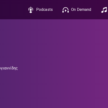
Podcasts
On Demand
γιαννίδης