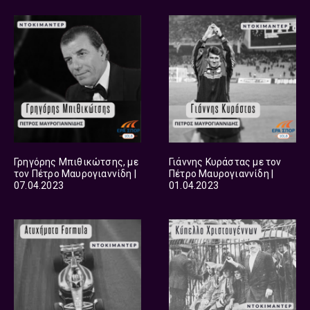
Γρηγόρης Μπιθικώτσης, με
Γιάννης Κυράστας με τον
τον Πέτρο Μαυρογιαννίδη |
Πέτρο Μαυρογιαννίδη |
07.04.2023
01.04.2023