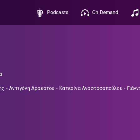
Podcasts
On Demand
α
ης
Αντιγόνη Δρακάτου
Κατερίνα Αναστασοπούλου
Γιάνν