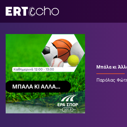
Μετάβαση
σε
περιεχόμενο
Μπάλα κι Άλλ
Παρόλας Φώτ