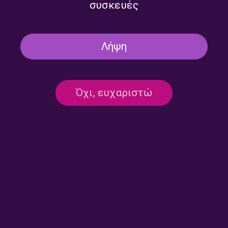
συσκευές
Λήψη
24 Δευτερόλεπτα –
24 Δευτερόλεπτα –
Βαγγέλης Ζορμπάς, Κώστας
Βαγγέλης Ζορμπάς, Κώστας
Όχι, ευχαριστώ
Σωτηρίου | 28.07.2026
Σωτηρίου | 27.07.2026