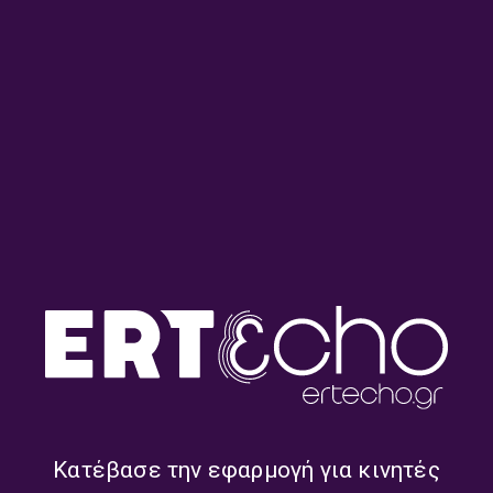
Ντεντόπουλος, Δημήτρης
Σωτηρίου, Βασίλης
Μπούκας | 03.08.2026
Αγριτάκης | 31.07.2026
24 Δευτερόλεπτα –
24 Δευτερόλεπτα –
Βαγγέλης Ζορμπάς, Κώστας
Βαγγέλης Ζορμπάς, Κώστας
Σωτηρίου | 30.07.2026
Σωτηρίου | 29.07.2026
Κατέβασε την εφαρμογή για κινητές