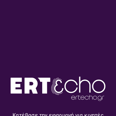
Αντέλμα
Στάθης Δρογώσης
Κατέβασε την εφαρμογή για κινητές