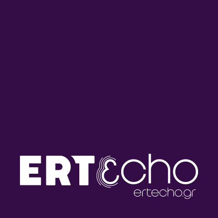
28/02/2026
ΕΚΠΟΜΠΈΣ
ΜΟΥΣΙΚΉ
“Αντέλμα” με τον Στάθη Δρογώση |
21.02.2026
21/02/2026
ΕΚΠΟΜΠΈΣ
ΜΟΥΣΙΚΉ
“Αντέλμα” με τον Στάθη Δρογώση |
14.02.2026
14/02/2026