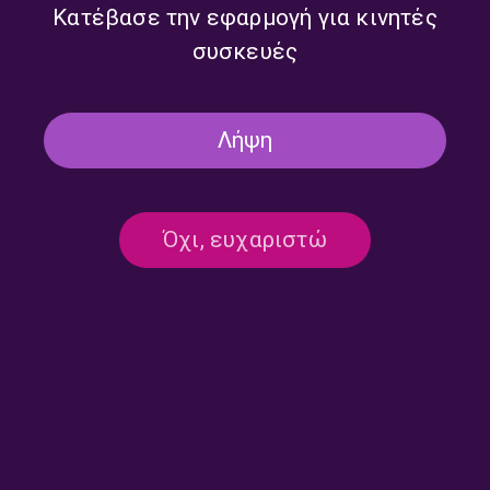
Κατέβασε την εφαρμογή για κινητές
συσκευές
ΕΚΠΟΜΠΈΣ
ΜΟΥΣΙΚΉ
“Αντέλμα” με τον Στάθη Δρογώση |
Λήψη
07.02.2026
07/02/2026
Όχι, ευχαριστώ
ΕΚΠΟΜΠΈΣ
ΜΟΥΣΙΚΉ
“Αντέλμα” με τον Στάθη Δρογώση |
31.01.2026
31/01/2026