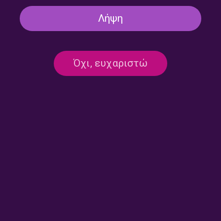
Λήψη
Όχι, ευχαριστώ
“Αντέλμα” με τον Στάθη
“Αντέλμα” με τον Στάθη
Δρογώση | 06.06.2026
Δρογώση | 30.05.2026