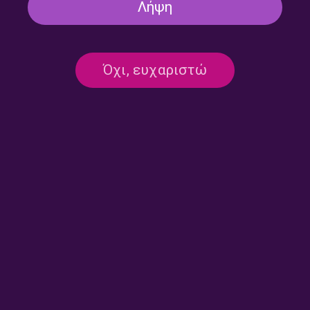
Λήψη
Όχι, ευχαριστώ
“Αντέλμα” με τον Στάθη
“Αντέλμα” με τον Στάθη
Δρογώση | 30.05.2026
Δρογώση | 23.05.2026
“Αντέλμα” με τον Στάθη
“Αντέλμα” με τον Στάθη
Δρογώση | 16.05.2026
Δρογώση | 09.05.2026