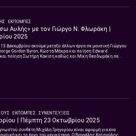
ΛΗΣ
ΕΚΠΟΜΠΈΣ
σω Αυλής» με τον Γιώργο Ν. Φλωράκη |
ρίου 2025
 13 Δεκεμβρίου ακούμε μεταξύ άλλων έργα σε μουσική Γιώργου
eorge Gordon Byron, Κώστα Μάκρα και ποίηση Edward
και ποίηση Σωτήρη Κακίση καθώς και Μίκη Θεοδωράκη σε
νη-Αναστασιάδη, Δημήτρη Παπαδημητρίου σε ποίηση Charles
ή σε ποίηση Elizabeth Bishop.
ΕΟΥΣ
ΕΚΠΟΜΠΈΣ
ΣΥΝΕΝΤΕΎΞΕΙΣ
ορίου | Πέμπτη 23 Οκτωβρίου 2025
γνωστού συνθέτη Μιχάλη Γρηγορίου είναι αφορμή για ένα
υσική και το έργο του γενικότερα. Ο Βαγγέλης Κατσούλης,