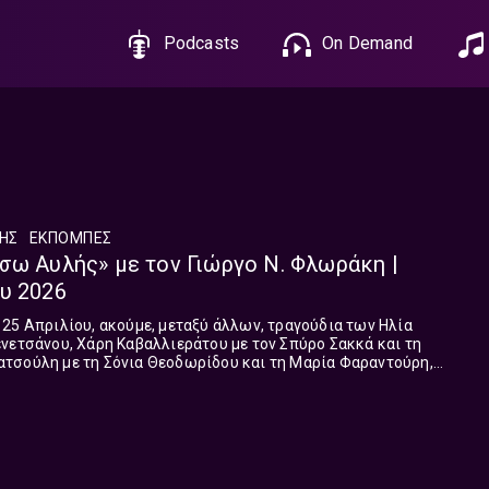
Podcasts
On Demand
ΛΗΣ
ΕΚΠΟΜΠΈΣ
σω Αυλής» με τον Γιώργο Ν. Φλωράκη |
υ 2026
25 Απριλίου, ακούμε, μεταξύ άλλων, τραγούδια των Ηλία
νετσάνου, Χάρη Καβαλλιεράτου με τον Σπύρο Σακκά και τη
τσούλη με τη Σόνια Θεοδωρίδου και τη Μαρία Φαραντούρη,
τον Δημήτρη Βουτσά και τη Δήμητρα Σελεμίδου, Σταύρου
ουσάμογλου με τη Μαρία Κωστράκη.