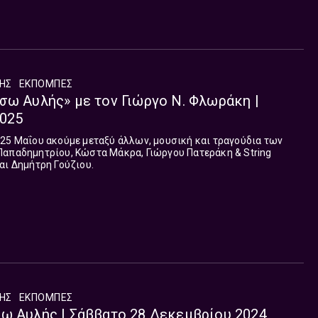
ΛΗΣ
ΕΚΠΟΜΠΈΣ
σω Αυλής» με τον Γιώργο Ν. Φλωράκη |
2025
 25 Μαΐου ακούμε μεταξύ άλλων, μουσική και τραγούδια των
Παπαδημητρίου, Κώστα Μάκρα, Γιώργου Πατεράκη & String
αι Δημήτρη Γούζιου.
ΛΗΣ
ΕΚΠΟΜΠΈΣ
ω Αυλής | Σάββατο 28 Δεκεμβρίου 2024