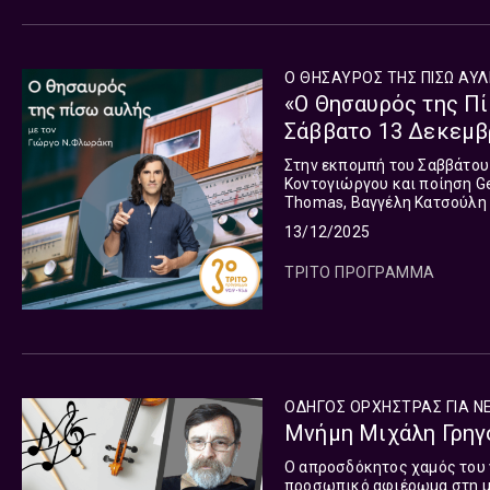
Ο ΘΗΣΑΥΡΟΣ ΤΗΣ ΠΙΣΩ ΑΥ
«Ο Θησαυρός της Πί
Σάββατο 13 Δεκεμβ
Στην εκπομπή του Σαββάτου
Κοντογιώργου και ποίηση G
Thomas, Βαγγέλη Κατσούλη 
στίχους Γεωργίας Δεληγιάν
13/12/2025
Baudelaire και Χρήστου Χατζ
ΤΡΙΤΟ ΠΡΟΓΡΑΜΜΑ
ΟΔΗΓΟΣ ΟΡΧΗΣΤΡΑΣ ΓΙΑ Ν
Μνήμη Μιχάλη Γρηγ
Ο απροσδόκητος χαμός του 
προσωπικό αφιέρωμα στη μο