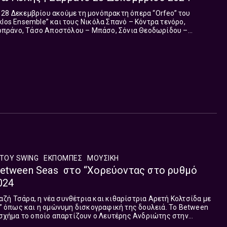
28 Δεκεμβρίου ακούμε τη μονόπρακτη όπερα “Orfeo” του
klos Ensemble” και τους Νικόλα Σπανό – Κόντρα τενόρο,
πράνο, Τάσο Αποστόλου – Μπάσο, Σόνια Θεοδωρίδου –
on” της Καλλιόπης Τσουπάκη. Ορφικός Ύμνος των Άστρων με το
κτή χορωδία και σύνολο.
ΤΟΥ SWING
ΕΚΠΟΜΠΈΣ
ΜΟΥΣΙΚΗ
Between Seas στο “Χορεύοντας στο ρυθμό
024
ζή Τσάρα, η νέα συνθέτρια και κιθαρίστρια Αρετή Κολτσίδα με
 ” όπως και η ομώνυμη δισκογραφική της δουλειά. Το Between
ό σχήμα το οποίο απαρτίζουν ο Λευτέρης Ανδριώτης στην
elli στα κρουστά και...