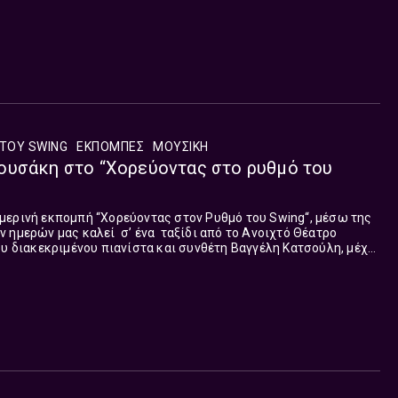
ΤΟΥ SWING
ΕΚΠΟΜΠΈΣ
ΜΟΥΣΙΚΗ
ουσάκη στο “Χορεύοντας στο ρυθμό του
μερινή εκπομπή “Χορεύοντας στον Ρυθμό του Swing“, μέσω της
 ημερών μας καλεί σ’ ένα ταξίδι από το Ανοιχτό Θέατρο
ου διακεκριμένου πιανίστα και συνθέτη Βαγγέλη Κατσούλη, μέχρι
ρώνου στην όμορφη Κρήτη που...