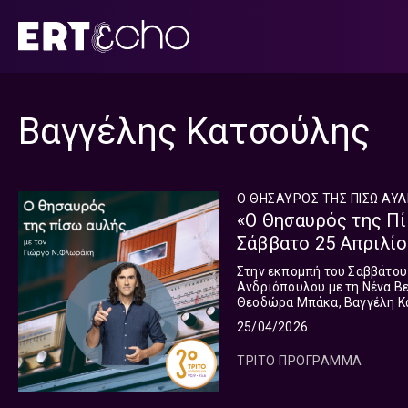
Μετάβαση
σε
περιεχόμενο
Βαγγέλης Κατσούλης
Ο ΘΗΣΑΥΡΟΣ ΤΗΣ ΠΙΣΩ ΑΥ
«Ο Θησαυρός της Πί
Σάββατο 25 Απριλίο
Στην εκπομπή του Σαββάτου 
Ανδριόπουλου με τη Νένα Βε
Θεοδώρα Μπάκα, Βαγγέλη Κα
Χρήστου Δαυίδ Νταούλα με 
25/04/2026
Παπασταύρου, και Αντώνη Σ
ΤΡΙΤΟ ΠΡΟΓΡΑΜΜΑ