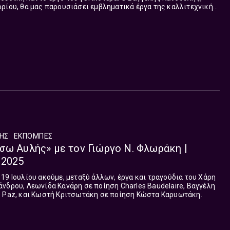
ρίου, θα μας παρουσιάσει εμβληματικά έργα της καλλιτεχνικής
υμε για τις σκέψεις ...
ΛΗΣ
ΕΚΠΟΜΠΈΣ
σω Αυλής» με τον Γιώργο Ν. Φλωράκη |
 2025
19 Ιουλίου ακούμε, μεταξύ άλλων, έργα και τραγούδια του Χάρη
νδρου, Λεωνίδα Κανάρη σε ποίηση Charles Baudelaire, Βαγγέλη
o Paz, και Κωστή Κριτσωτάκη σε ποίηση Κώστα Καρυωτάκη.