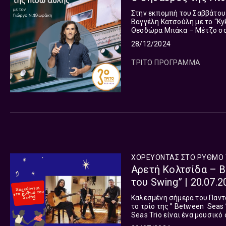
Στην εκπομπή του Σαββάτου 
Βαγγέλη Κατσούλη με το “Ky
Θεοδώρα Μπάκα – Μέτζο σο
Σοπράνο, και το έργο “Astr
28/12/2024
“Concerto Palatino”, για μι
ΤΡΙΤΟ ΠΡΟΓΡΑΜΜΑ
ΧΟΡΕΥΟΝΤΑΣ ΣΤΟ ΡΥΘΜΟ 
Αρετή Κολτσίδα – 
του Swing” | 20.07.2
Kαλεσμένη σήμερα του Παντα
το τρίο της ” Between Seas
Seas Trio είναι ένα μουσικ
κρητική λύρα, ο Simone Mong