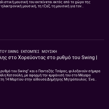
αλιστική μουσική του εκτείνεται εκτός από το χώρο της
 ηλεκτρονική μουσική, τη τζαζ, τη μουσική για τον
ην τηλεόραση και το ρ...
ΤΟΥ SWING
ΕΚΠΟΜΠΈΣ
ΜΟΥΣΙΚΗ
ης στο Χορεύοντας στο ρυθμό του Swing |
 ρυθμό του Swing” και ο Πανταζής Τσάρας, φιλοξενούν σήμερα
γέλη Κατσούλη, με αφορμή την εμφάνισή του στο Μέγαρο
τη 14 Μαρτίου στην αίθουσα Δημήτρης Μητρόπουλος. Ένα
 πολυδιάστατη μουσική δημιουργία του Βαγγέλη Κα...