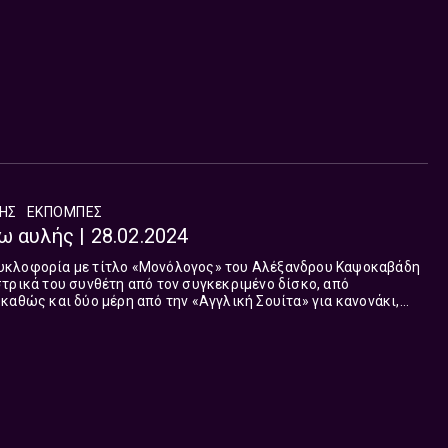
ΛΗΣ
ΕΚΠΟΜΠΈΣ
ω αυλής | 28.02.2024
υκλοφορία με τίτλο «Μονόλογος» του Αλέξανδρου Καψοκαβάδη
τρικά του συνθέτη από τον συγκεκριμένο δίσκο, από
καθώς και δύο μέρη από την «Αγγλική Σουίτα» για κανονάκι,
λαούτο.