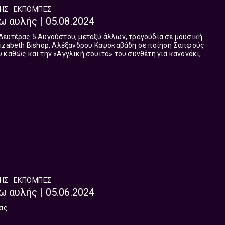
ΛΗΣ
ΕΚΠΟΜΠΈΣ
ω αυλής | 05.08.2024
Δευτέρας 5 Αυγούστου, μεταξύ άλλων, τραγούδια σε μουσική
lizabeth Bishop, Αλέξανδρου Καψοκαβάδη σε ποίηση Σαπφούς
 καθώς και την «Αγγλική σουίτα» του συνθέτη για κανονάκι,
λαούτο σε τέσσερα μέρη με τους, Στέφανο Δορμπαράκη –
 - Κρητική Λύρα, Αλέξανδρο Καψοκαβάδη - Πολίτικο Λαούτο.
ΛΗΣ
ΕΚΠΟΜΠΈΣ
ω αυλής | 05.06.2024
τας