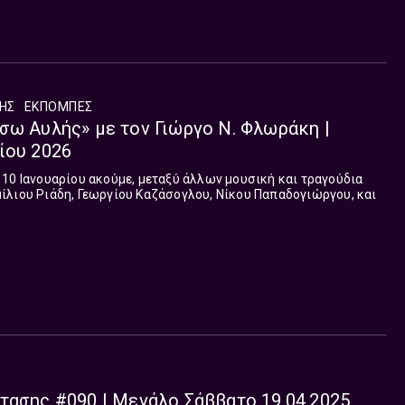
ΛΗΣ
ΕΚΠΟΜΠΈΣ
σω Αυλής» με τον Γιώργο Ν. Φλωράκη |
ίου 2026
10 Ιανουαρίου ακούμε, μεταξύ άλλων μουσική και τραγούδια
ίλιου Ριάδη, Γεωργίου Καζάσογλου, Νίκου Παπαδογιώργου, και
τασης #090 | Μεγάλο Σάββατο 19.04.2025