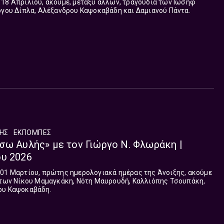
 18 Απριλίου, ακούμε, μεταξύ άλλων, τραγούδια των Ιωσήφ
ργου Δίπλα, Αλέξανδρου Καψοκαβάδη και Δαμιανού Πάντα.
ΛΗΣ
ΕΚΠΟΜΠΈΣ
σω Αυλής» με τον Γιώργο Ν. Φλωράκη |
ου 2026
 01 Μαρτίου, πρώτης ημερολογιακά ημέρας της Άνοιξης, ακούμε
α των Νίκου Μαμαγκάκη, Νότη Μαυρουδή, Καλλιόπης Τσουπάκη,
ου Καψοκαβάδη.