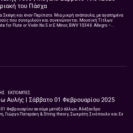
ριακή του Πάσχα
α Σκέψη και έναν Περίπατο. Μια μικρή ανάπαυλα, με αγαπημένα
ρούς που συνομιλούν και συνενώνονται. Μουσική Τίτλων:
for Flute or Violin No.5 in E Minor, BWV 1034:II. Allegro –
inuo : Avi Avital
ΛΗΣ
ΕΚΠΟΜΠΈΣ
ω Αυλής | Σάββατο 01 Φεβρουαρίου 2025
 01 Φεβρουαρίου ακούμε μεταξύ άλλων, Αλέξανδρο
, Γιώργο Πατεράκη & String theory, Σωκράτη Σινόπουλο και Ex