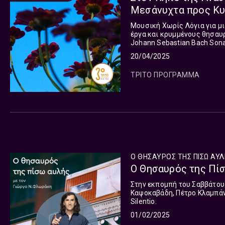
Μεσάνυχτα προς Κυ
Μουσική Χωρίς Λόγια για μι
έργα και κρυμμένους θησαυ
Johann Sebastian Bach Sonata 
Arrange for mandolin and cont
20/04/2025
ΤΡΙΤΟ ΠΡΟΓΡΑΜΜΑ
Ο ΘΗΣΑΥΡΟΣ ΤΗΣ ΠΙΣΩ ΑΥ
Ο Θησαυρός της Πίσ
Στην εκπομπή του Σαββάτου
Καψοκαβάδη, Πέτρο Κλαμπάνη
Silentio.
01/02/2025