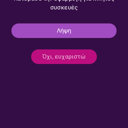
συσκευές
Λήψη
Όχι, ευχαριστώ
Επικοινωνία:
ertecho@ert.gr