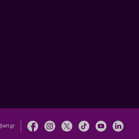
@ert.gr