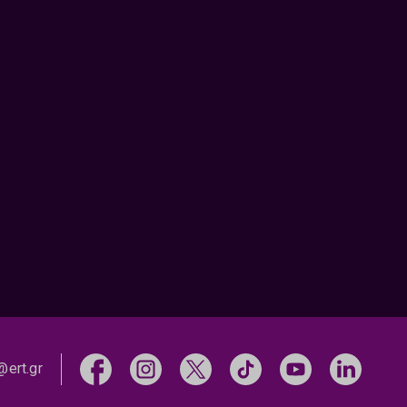
@ert.gr