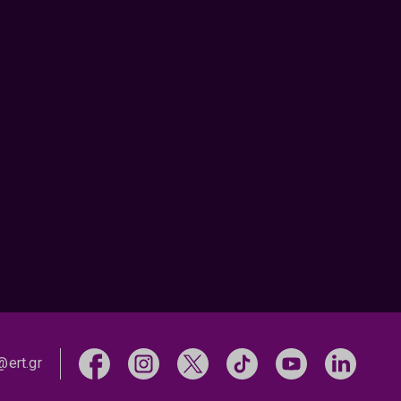
@ert.gr