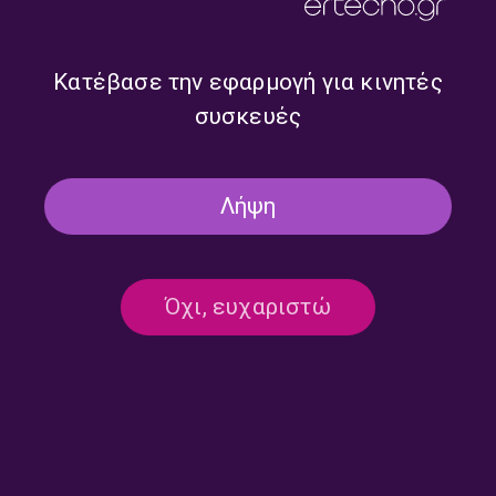
Κατέβασε την εφαρμογή για κινητές
συσκευές
Λήψη
“Μη με ξυπνάς απ’ τις έξι” –
“Μη με ξυπνάς απ’ τις έξι” –
Μικαέλα Θεοφίλου |
Μικαέλα Θεοφίλου |
29.06.2026
26.06.2026
Όχι, ευχαριστώ