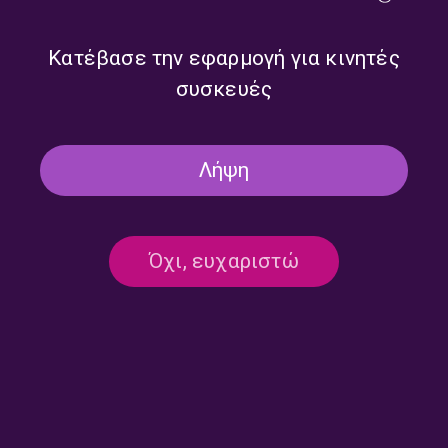
Κατέβασε την εφαρμογή για κινητές
συσκευές
“Μη με ξυπνάς απ’ τις έξι” –
“Μη με ξυπνάς απ’ τις έξι” –
Λήψη
Μικαέλα Θεοφίλου |
Μικαέλα Θεοφίλου |
29.06.2026
26.06.2026
Όχι, ευχαριστώ