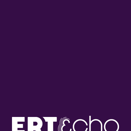
“Στιγμές Αρχείου” – Τετάρτη
“Στιγμές Αρχείου” – Τρίτη 26
27 Απριλίου 2022
Απριλίου 2022