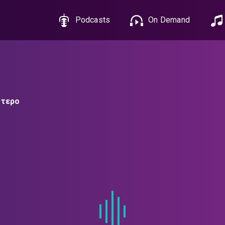
Podcasts
On Demand
ύτερο