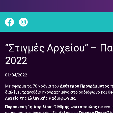
“Στιγμές Αρχείου” – Π
2022
01/04/2022
Με αφορμή τα 70 χρόνια του
Δεύτερου Προγράμματος
π
διαλέγει τραγούδια ηχογραφημένα στο ραδιόφωνο και θ
Αρχείο της Ελληνικής Ραδιοφωνίας
.
Παρασκευή 1η Απριλίου:
Ο
Μίμης Φωτόπουλος
σε ένα 
σημείωσε στο έργο
«Δον Καμίλλο»
του
Σωτήρη Πατατζή