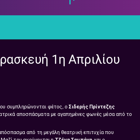
αρασκευή 1η Απριλίου
ου συμπληρώνονται φέτος, ο
Σιδερής Πρίντεζης
εατρικά αποσπάσματα με αγαπημένες φωνές μέσα από το
απόσπασμα από τη μεγάλη θεατρική επιτυχία που
. Μαζί του ακούγονται η
Τζένη Σαμπάνη
και ο