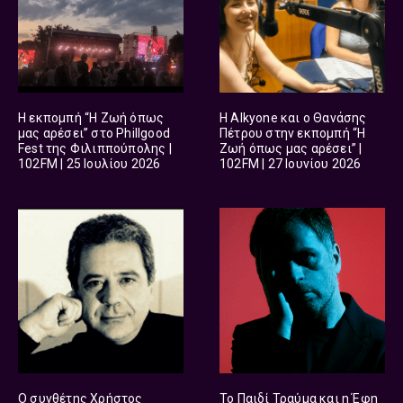
Η εκπομπή “Η Ζωή όπως
H Alkyone και ο Θανάσης
μας αρέσει” στο Phillgood
Πέτρου στην εκπομπή “Η
Fest της Φιλιππούπολης |
Ζωή όπως μας αρέσει” |
102FM | 25 Ιουλίου 2026
102FM | 27 Ιουνίου 2026
O συνθέτης Χρήστος
Το Παιδί Τραύμα και η Έφη