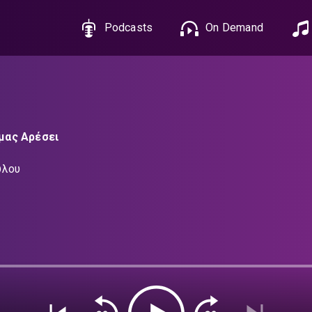
Podcasts
On Demand
μας Αρέσει
ύλου