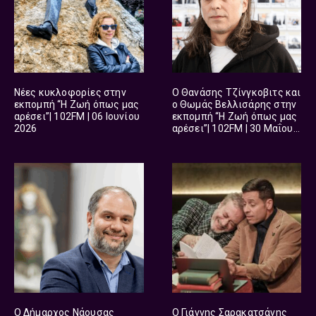
Νέες κυκλοφορίες στην
O Θανάσης Τζίνγκοβιτς και
εκπομπή “Η Ζωή όπως μας
ο Θωμάς Βελλισάρης στην
αρέσει”| 102FM | 06 Ιουνίου
εκπομπή “Η Ζωή όπως μας
2026
αρέσει”| 102FM | 30 Μαΐου
2026
O Δήμαρχος Νάουσας
O Γιάννης Σαρακατσάνης