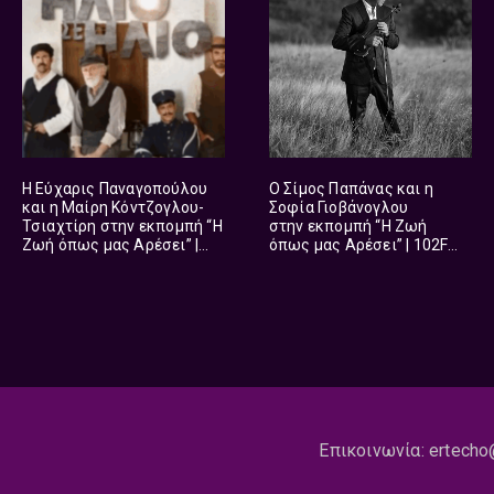
Η Εύχαρις Παναγοπούλου
Ο Σίμος Παπάνας και η
και η Μαίρη Κόντζογλου-
Σοφία Γιοβάνογλου
Τσιαχτίρη στην εκπομπή “Η
στην εκπομπή “Η Ζωή
Ζωή όπως μας Αρέσει” |
όπως μας Αρέσει” | 102FM |
102FM | 14 Φεβρουαρίου
07 Φεβρουαρίου 2026
2026
Επικοινωνία:
ertecho