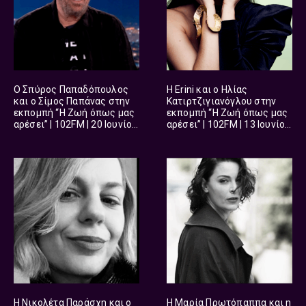
O Σπύρος Παπαδόπουλος
H Erini και ο Ηλίας
και ο Σίμος Παπάνας στην
Κατιρτζιγιανόγλου στην
εκπομπή “Η Ζωή όπως μας
εκπομπή “Η Ζωή όπως μας
αρέσει” | 102FM | 20 Ιουνίου
αρέσει” | 102FM | 13 Ιουνίου
2026
2026
H Νικολέτα Παράσχη και ο
Η Μαρία Πρωτόπαππα και η