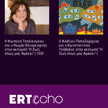
Η Φωτεινή Τσαλίκογλου
Ο Αλέξιος Παπαζαχαρίας
και ο Θωμάς Βλιαγκόφτης
και ο Κωνσταντίνος
στην εκπομπή “Η Ζωή
Τσάβαλος στην εκπομπή “Η
όπως μας Αρέσει” | 102FM |
Ζωή όπως μας Αρέσει” |
01 Μαρτίου 2026
102FM | 21 Φεβρουαρίου
2026