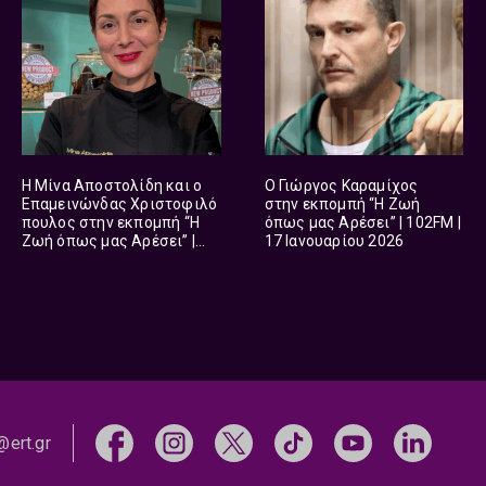
H Mίνα Αποστολίδη και ο
Ο Γιώργος Καραμίχος
Επαμεινώνδας Χριστοφιλό
στην εκπομπή “Η Ζωή
πουλος στην εκπομπή “Η
όπως μας Αρέσει” | 102FM |
Ζωή όπως μας Αρέσει” |
17 Ιανουαρίου 2026
102FM | 31 Ιανουαρίου 2026
@ert.gr