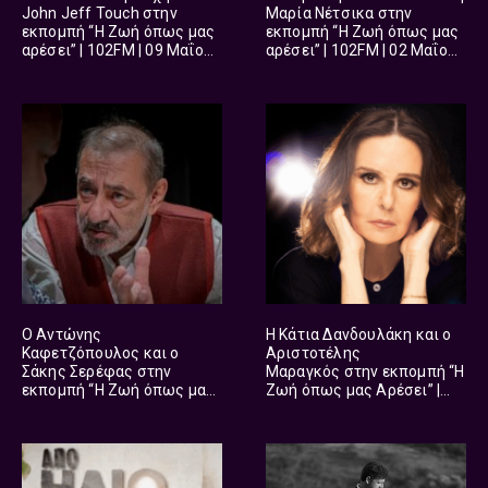
John Jeff Touch στην
Μαρία Νέτσικα στην
εκπομπή “Η Ζωή όπως μας
εκπομπή “Η Ζωή όπως μας
αρέσει” | 102FM | 09 Μαΐου
αρέσει” | 102FM | 02 Μαΐου
2026
2026
Ο Αντώνης
Η Κάτια Δανδουλάκη και ο
Καφετζόπουλος και ο
Αριστοτέλης
Σάκης Σερέφας στην
Μαραγκός στην εκπομπή “Η
εκπομπή “Η Ζωή όπως μας
Ζωή όπως μας Αρέσει” |
Αρέσει” | 102FM | 04
102FM | 21 Μαρτίου 2026
Απριλίου 2026