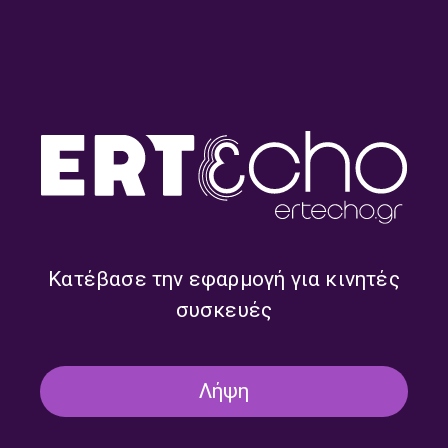
Σακελλαρίδης, στον 102FM |
Έλενα Ράπτη, στον 102FM |
«Επόμενη Στάση:
«Επόμενη Στάση:
Ενημέρωση» | 04.08.2026
Ενημέρωση» | 03.08.2026
Κατέβασε την εφαρμογή για κινητές
Ο Ευρυβιάδης Ελευθεριάδης,
Ο Πρόεδρος της Διοικούσας
συσκευές
Μέλος Κεντρικής Επιτροπής
Ν.Δ. στη Θεσσαλονίκη,
ΠΑΣΟΚ, στον 102FM |
Ζήσης Ιωακείμοβιτς, στον
«Επόμενη Στάση:
102FM | «Επόμενη Στάση:
Ενημέρωση» | 31.07.2026
Ενημέρωση» | 31.07.2026
Λήψη