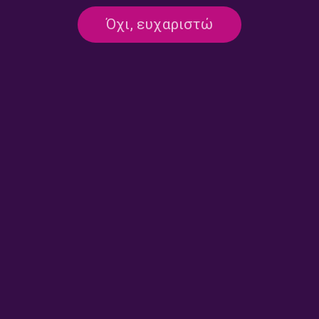
Όχι, ευχαριστώ
Η προϊσταμένη ΕΦΚΑ
Η Πρόεδρος Πανελλήνιου
Κατερίνα Ζιούτα, στον
Σωματείου Επιχειρήσεων
102FM | «Επόμενη Στάση:
Κοινοχρήστων, Χριστίνα
Ενημέρωση» | 28.07.2026
Ιακωβίδου, στον 102FM |
«Επόμενη Στάση:
Ενημέρωση» | 28.07.2026