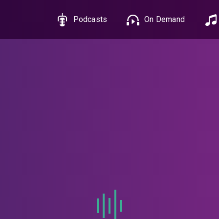
Podcasts
On Demand