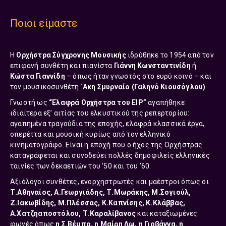
Ποιοι είμαστε
Η
Ορχήστρα Σύγχρονης Μουσικής
ιδρύθηκε το 1954 από τον
επιφανή συνθέτη και πιανίστα
Γιάννη Κωνσταντινίδη
ή
Κώστα Γιαννίδη
– όπως ήταν γνωστός στο ευρύ κοινό – και
τον μουσικοσυνθέτη ΄
Ακη Σμυρναίο (Γαληνό Κιουσόγλου)
.
Γνωστή ως
“Eλαφρά Ορχήστρα του ΕΙΡ”
αγαπήθηκε
ιδιαίτερα εξ’ αιτίας του ελκυστικού της ρεπερτορίου:
αγαπημένα τραγούδια της εποχής, ελαφρά κλασσικά έργα,
οπερέττα και μουσική κυρίως από τον ελληνικό
κινηματογράφο. Είναι η εποχή που ο ήχος της Ορχήστρας
καταγράφεται και συνοδεύει πολλές δημοφιλείς ελληνικές
ταινίες των δεκαετιών του ’50 και του ’60.
Αξιόλογοι συνθέτες, ενορχηστρωτές και μαέστροι όπως οι
Τ.Αθηναίος, Α.Γεωργιάδης, Τ.Μωράκης, Μ.Σογιούλ,
Ζ.Ιακωβίδης, Μ.Πλέσσας, Κ.Καπνίσης, Κ.Κλάββας,
Α.Χατζηαποστόλου, Τ.Καραλίβανος
και καταξιωμένες
φωνές όπως
η Σ.Βέμπο, η Μαίρη Λω, η Γιοβάννα, η