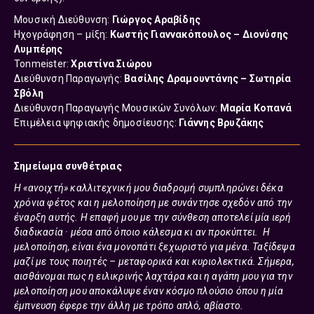
Μουσική Διεύθυνση:
Γιώργος Αραβίδης
Ηχογράφηση – μίξη:
Κωστής Γιαννακόπουλος – Διονύσης
Λυμπέρης
Tonmeister:
Χριστίνα Σιώρου
Διεύθυνση Παραγωγής:
Βασίλης Δραμουντάνης – Σωτηρία
Σβόλη
Διεύθυνση Παραγωγής Μουσικών Συνόλων:
Μαρία Κοπανά
Επιμέλεια ψηφιακής δημοσίευσης:
Γιάννης Βρυζάκης
Σημείωμα συνθέτριας
Η «ανοιχτή» καλλιτεχνική μου διαδρομή συμπληρώνει δέκα
χρόνια φέτος και η μελοποίηση με συνάντησε σχεδόν από την
έναρξη αυτής. Η επαφή μου με την σύνθεση αποτελεί μία ιερή
διαδικασία · μέσα από όποιο κάλεσμα κι αν προκύπτει. Η
μελοποίηση, είναι ένα μονοπάτι ξεχωριστό για μένα. Ταξίδεψα
μαζί με τους ποιητές – μεταφορικά και κυριολεκτικά. Σήμερα,
αισθάνομαι πως η ειλικρινής λαχτάρα και η αγάπη μου για την
μελοποίηση μου αποκάλυψε έναν κόσμο πλούσιο όπου η μία
έμπνευση έφερε την άλλη με τρόπο απλό, αβίαστο.