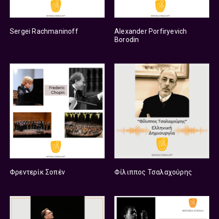
Sergei Rachmaninoff
Alexander Porfiryevich
Borodin
Φρεντερίκ Σοπέν
Φίλιππος Τσαλαχούρης