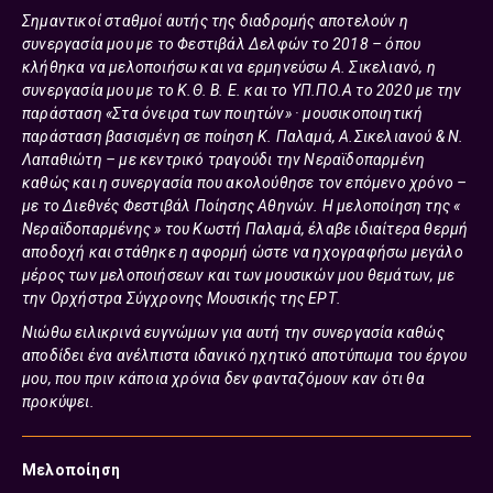
Σημαντικοί σταθμοί αυτής της διαδρομής αποτελούν η
συνεργασία μου με το Φεστιβάλ Δελφών το 2018 – όπου
κλήθηκα να μελοποιήσω και να ερμηνεύσω Α. Σικελιανό, η
συνεργασία μου με το Κ.Θ. Β. Ε. και το ΥΠ.ΠΟ.Α το 2020 με την
παράσταση
«Στα όνειρα των ποιητών»
· μουσικοποιητική
παράσταση βασισμένη σε ποίηση Κ. Παλαμά, Α.Σικελιανού & Ν.
Λαπαθιώτη – με κεντρικό τραγούδι την
Νεραϊδοπαρμένη
καθώς και η συνεργασία που ακολούθησε τον επόμενο χρόνο –
με το Διεθνές Φεστιβάλ Ποίησης Αθηνών. Η μελοποίηση της «
Νεραϊδοπαρμένης » του Κωστή Παλαμά, έλαβε ιδιαίτερα θερμή
αποδοχή και στάθηκε η αφορμή ώστε να ηχογραφήσω μεγάλο
μέρος των μελοποιήσεων και των μουσικών μου θεμάτων, με
την Ορχήστρα Σύγχρονης Μουσικής της ΕΡΤ.
Νιώθω ειλικρινά ευγνώμων για αυτή την συνεργασία καθώς
αποδίδει ένα ανέλπιστα ιδανικό ηχητικό αποτύπωμα του έργου
μου, που πριν κάποια χρόνια δεν φανταζόμουν καν ότι θα
προκύψει.
Μελοποίηση