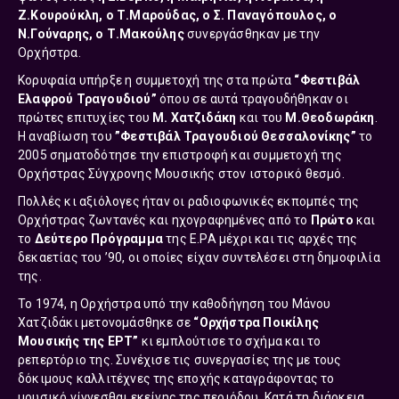
Ζ.Κουρούκλη, ο Τ.Μαρούδας, ο Σ. Παναγόπουλος, ο
Ν.Γούναρης, ο Τ.Μακούλης
συνεργάσθηκαν με την
Ορχήστρα.
Κορυφαία υπήρξε η συμμετοχή της στα πρώτα
“Φεστιβάλ
Ελαφρού Τραγουδιού”
όπου σε αυτά τραγουδήθηκαν οι
πρώτες επιτυχίες του
Μ. Χατζιδάκη
και του
Μ.Θεοδωράκη
.
Η αναβίωση του
”Φεστιβάλ Τραγουδιού Θεσσαλονίκης”
το
2005 σηματοδότησε την επιστροφή και συμμετοχή της
Ορχήστρας Σύγχρονης Μουσικής στον ιστορικό θεσμό.
Πολλές κι αξιόλογες ήταν οι ραδιοφωνικές εκπομπές της
Ορχήστρας ζωντανές και ηχογραφημένες από το
Πρώτο
και
το
Δεύτερο Πρόγραμμα
της Ε.ΡΑ μέχρι και τις αρχές της
δεκαετίας του ’90, οι οποίες είχαν συντελέσει στη δημοφιλία
της.
Το 1974, η Ορχήστρα υπό την καθοδήγηση του Μάνου
Χατζιδάκι μετονομάσθηκε σε
“Oρχήστρα Ποικίλης
Μουσικής της ΕΡΤ”
κι εμπλούτισε το σχήμα και το
ρεπερτόριο της. Συνέχισε τις συνεργασίες της με τους
δόκιμους καλλιτέχνες της εποχής καταγράφοντας το
μουσικό γίγνεσθαι εκείνης της περιόδου. Κατά τη διάρκεια