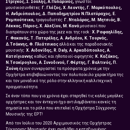
Στρίγκος, Σ. Σούλης, Α.Πυλαρινός,
γνωστοί
μουσικοσυνθέτες:
Γ. Γλέζος, Χ. Λεοντής, Γ. Μαρκόπουλος,
Η. Ανδριόπουλος, Δ. Παπαδημητρίου Ν.Πλατύραχος, Ε.
Ρεμπούτσικα,
τραγουδιστές:
Γ. Νταλάρας, Μ. Μητσιάς, Β.
Λέκκας, Πάριος, Χ. Αλεξίου, Μ. Κανά
μουσικοί που
διαπρέπουν στο χώρο της jazz και της rock :
Χ. Ραφαηλίδης,
Γ. Φακανάς, Τ. Πατερέλης, A. Aνδρέου, Κ. Τουρνάς,
Δ.Τσάκνης, Φ. Πλιάτσικας
αλλά και της παραδοσιακής
μουσικής:
Χ. Αιδονίδης, R. Daly, A. Aρκαδόπουλος, A.
Κατσίγιαννης
καθώς και ηθοποιοί-αφηγητές:
Κ. Καζάκος,
Ν.Τσακίρογλου, Α. Συνοδινού, Γ.Φέρτης, Γ. Βαλτινός, Π.
Ζούνη
έχουν συνεργαστεί τα πρόσφατα χρόνια με την
Ορχήστρα επιβεβαιώνoντας τον πολυποίκιλο χαρακτήρα της
και τον μοναδικό της ρόλο στην ελληνική καλλιτεχνική
πραγματικότητα.
Σε έναν τόπο που για χρόνια έχει στερηθεί τις καλές μεγάλες
ορχήστρες και τον έντεχνο ήχο αντιλαμβάνεται κανείς τη
σημασία και το ρόλο που επιτελεί η Ορχήστρα Σύγχρονης
Μουσικής της ΕΡΤ!
Από τον Ιούλιο του 2020 Αρχιμουσικός της Ορχήστρας
Σύγχρονης Μουσικής έχει αναλάβει ο καταξιωμένος