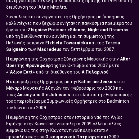
συνεργασία με το Κέντρο Χορωδιακής Πράξης το 1999 υπό τη
διεύθυνση του ΄Αλκη Μπαλτά.
Συναυλίες και συνεργασίες της Ορχήστρας με διάσημους
καλλιτέχνες που ξεχώρισαν ήταν : η παγκόσμια πρεμιέρα του
έργου του
Zbigniew Preisner
«Silence, Night and Dreams»
υπό τη διεύθυνση του συνθέτη και τη συμμετοχή της
Πολωνής σοπράνο
Elzbieta Towarnicka
και της
Teresa
Salgueiro
των
Madredeus
τον Σεπτέμβριο του 2007.
Η εμφάνιση της Ορχήστρας Σύγχρονης Μουσικής στην
Alter
Oper
της
Φρανκφούρτης
τον Οκτώβριο του 2007 με το
«΄Αξιον Εστί»
υπό τη διεύθυνση του
Α.Πυλαρινού
.
Η σύμπραξη της Ορχήστρας με την
Katherine Jenkins
στο
Μέγαρο Μουσικής Αθηνών τον Φεβρουάριο του 2009 και
τους
Antony and the Johnsons
στο πλαίσιο της Ευρωπαϊκής
τους περιοδείας με Συμφωνικές Ορχήστρες στο Badminton
τον Ιούνιο του 2009.
Η εμφάνιση της Ορχήστρας στον ιστορικό ναό της Αγίας
Ειρήνης στην Κωνσταντινούπολη το 2009 αλλά κι άλλες
εμφανίσεις της στην Κωνσταντινούπολη κατόπιν
προσκλήσεως του
Οικουμενικού Πατριαρχείου
(2009