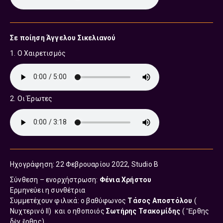
Σε ποίηση Άγγελου Σικελιανού
1. Ο Χαιρετισμός
2. Οι Έρωτες
Ηχογράφηση: 22 Φεβρουαρίου 2022, Studio Β
Σύνθεση – ενορχήστρωση:
Φένια Χρήστου
Ερμηνεύει η συνθέτρια
Συμμετέχουν φιλικά: o βαθύφωνος
Τάσος Αποστόλου
(
Νυχτερινό ΙΙ) και ο ηθοποιός
Σωτήρης Τσακομίδης
( Ἔρθης
δὲν ἔρθης).