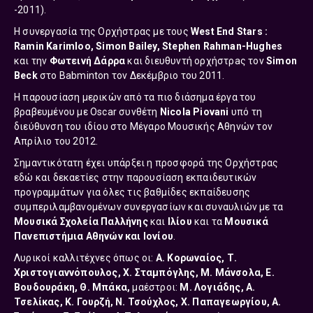
-2011).
Η συνεργασία της Ορχήστρας με τους
West End Stars :
Ramin Karimloo, Simon Bailey, Stephen Rahman-Hughes
και την
Φωτεινή Δάρρα
και διευθυντή ορχήστρaς τον
Simon
Beck
στο Babminton τον Δεκέμβριο του 2011.
Η παρουσίαση μερικών από τα πιο διάσημα έργα του
βραβευμένου με Oscar συνθέτη
Nicola Piovani
υπό τη
διεύθυνση του ιδίου στο Μέγαρο Μουσικής Αθηνών τoν
Aπρίλιο του 2012.
Σημαντικότατη έχει υπάρξει η προσφορά της Ορχήστρας
εδώ και δεκαετίες στην παρουσίαση εκπαιδευτικών
προγραμμάτων για όλες τις βαθμίδες εκπαίδευσης
συμπεριλαμβανομένων συνεργασίων και συναυλιών με τα
Μουσικά Σχολεία Παλλήνης
και
Ιλίου
και τα
Μουσικά
Πανεπιστήμια Αθηνών και Ιονίου
.
Λυρικοί καλλιτέχνες όπως οι:
Α. Κορωναίος, Τ.
Χριστογιαννόπουλος, Χ. Σταμπόγλης, Μ. Μάνσολα, Ε.
Βουδουράκη, Θ. Μπάκα,
μαέστροι:
Μ. Λογιάδης, Α.
Τσελίκας, Κ. Γουρζή, Ν. Τσούχλος, Χ. Παπαγεωργίου, Α.