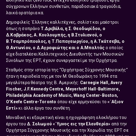
σύγχρονων Ελλήνων συνθετών, παραδοσιακά τραγούδια,
λαικά ορατόρια κα.
Δημοφιλείς ΄Ελληνες καλλιτέχνες, σολίστ και μαέστροι
όπως η σοπράνο
Τ.Δριβάλα, η Σ. Θεοδωρίδου, ο
Δ.Καβράκος, Α. Κουλουμπής, η Β.Στυλιανού, ο
Β.Τσαμπρόπουλος, η Τ.Παπαγεωργίου, η Α.Τκάτσεβα, ο
Θ.Αντωνίου, ο Δ.Αγραφιώτης και ο Α.Μπαλτάς
ο οποίος
είχε διατελέσει Καλλιτεχνικός Διευθυντής των Μουσικών
Συνόλων της ΕΡΤ, έχουν συνεργαστεί με την Ορχήστρα.
Σταθμός στην ιστορία της “Ορχήστρας Σύχρονης Μουσικής”
ήταν η περιοδεία της με τον Μ. Θεοδωράκη το 1994 στα
μεγαλύτερα θέατρα της Β. Αμερικής:
Carnegie Hall, Avery
Fischer, J.F.Kennedy Centre, Meyerhoff Hall-Baltimore,
Philadelphia Academy of Music, Wang Center-Boston,
O’Keefe Centre-Toronto
όπου είχε ερμηνεύσει το
«΄Αξιον
Εστί»
κι άλλα έργα του συνθέτη.
Μοναδική κι εξαιρετική είναι η ηχογράφηση ολοκλήρου του
έργου του
Δ. Σολωμού «΄Υμνος εις την Ελευθερία»
από την
Ορχήστρα Σύγχρονης Μουσικής και την Χορωδία της ΕΡΤ σε