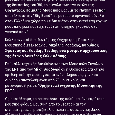
της δεκαετίας του ’80, το σύνολο των πνευστών της
Ορχήστρας Ποικίλης Μουσικής
μαζί με το
rhythm section
αποτέλεσαν την
“Big Band”
, το μοναδικό οργανικό σύνολο
στον Ελλαδικό χώρο που ειδικευόταν στην εκτέλεση έργων
μουσικής jazz και είχε ευρύτατη απήχηση κυρίως στο
νεανικό κοινό.
Καλλιτεχνικοί διευθυντές της Ορχήστρα ς Ποικίλης
Μουσικής διετέλεσαν οι:
Μιχάλης Ροζάκης, Κυριάκος
Σφέτσας και Βασίλης Τενίδης ενώ μόνιμος αρχιμουσικός
της ήταν ο Λευτέρης Χαλκιαδάκης.
Επί καλλιτεχνικής διευθύνσεως των Μουσικών Συνόλων
της ΕΡΤ από τον
Μίκη Θεοδωράκη
, η Ορχήστρα απέκτησε
αριθμητικά την φυσιογνωμία ενός πλήρους οργανικoύ
συνόλου αποτελούμενου από 70 μουσικούς και
μετονομάσθηκε σε
“Oρχήστρα Σύγχρονης Μουσικής της
ΕΡΤ.”
Ως αποτέλεσμα, το ρεπερτόριο της καλύπτει ένα ευρύτατο
μουσικό φάσμα: μουσική από το θέατρο και τον
κινηματογράφο, μιούζικαλ, οπερέττα, συμφωνική Jazz,
ελληνικό και ξένο rock, έντεχνο ελληνικό τραγούδι, έργα