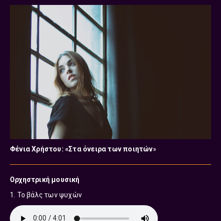
Φένια Χρήστου: «Στα όνειρα των ποιητών
»
Ορχηστρική μουσική
1. To βάλς των ψυχών