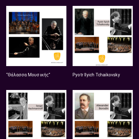
“Θάλασσα Μουσικής”
Pyotr Ilyich Tchaikovsky