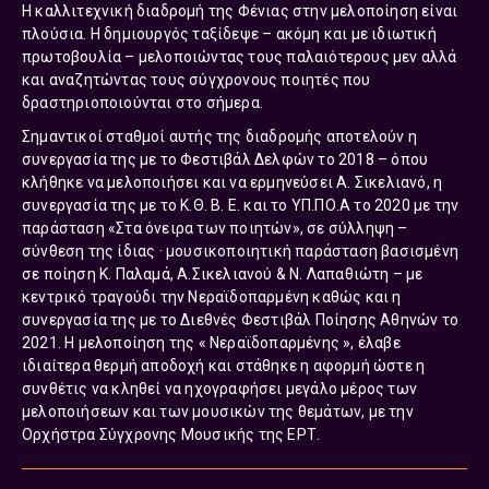
Η καλλιτεχνική διαδρομή της Φένιας στην μελοποίηση είναι
πλούσια. Η δημιουργός ταξίδεψε – ακόμη και με ιδιωτική
πρωτοβουλία – μελοποιώντας τους παλαιότερους μεν αλλά
και αναζητώντας τους σύγχρονους ποιητές που
δραστηριοποιούνται στο σήμερα.
Σημαντικοί σταθμοί αυτής της διαδρομής αποτελούν η
συνεργασία της με το Φεστιβάλ Δελφών το 2018 – όπου
κλήθηκε να μελοποιήσει και να ερμηνεύσει Α. Σικελιανό, η
συνεργασία της με το Κ.Θ. Β. Ε. και το ΥΠ.ΠΟ.Α το 2020 με την
παράσταση
«Στα όνειρα των ποιητών»
, σε σύλληψη –
σύνθεση της ίδιας · μουσικοποιητική παράσταση βασισμένη
σε ποίηση Κ. Παλαμά, Α.Σικελιανού & Ν. Λαπαθιώτη – με
κεντρικό τραγούδι την
Νεραϊδοπαρμένη
καθώς και η
συνεργασία της με το Διεθνές Φεστιβάλ Ποίησης Αθηνών το
2021. Η μελοποίηση της « Νεραϊδοπαρμένης », έλαβε
ιδιαίτερα θερμή αποδοχή και στάθηκε η αφορμή ώστε η
συνθέτις να κληθεί να ηχογραφήσει μεγάλο μέρος των
μελοποιήσεων και των μουσικών της θεμάτων, με την
Ορχήστρα Σύγχρονης Μουσικής της ΕΡΤ.