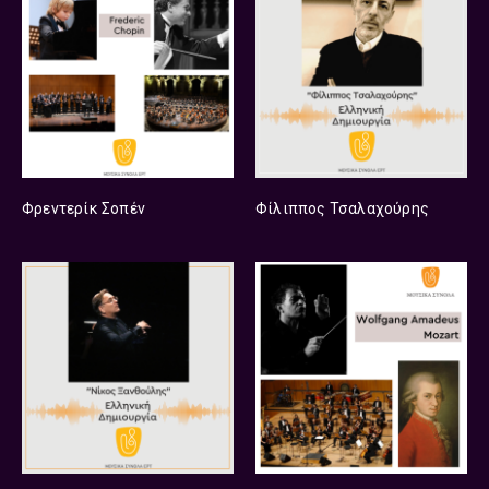
Φρεντερίκ Σοπέν
Φίλιππος Τσαλαχούρης