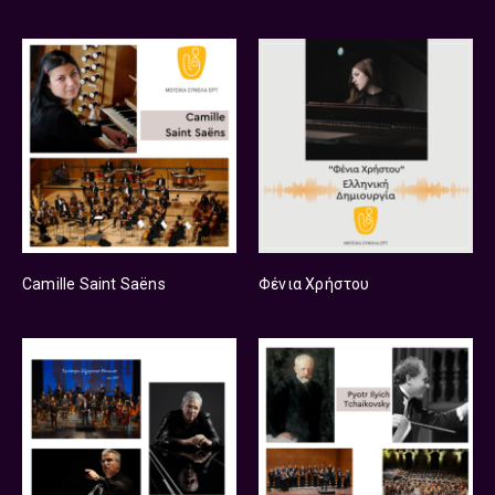
Camille Saint Saëns
Φένια Χρήστου