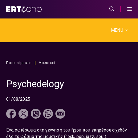
Μετάβαση
σε
περιεχόμενο
MENU
Ποιοι είμαστε
Μουσικοί
Psychedelogy
01/08/2025
Ένα αφιέρωμα στη γέννηση του ήχου που επηρέασε σχεδόν
όλο το φάσμα της μουσικής (rock, pop, jazz, soul)