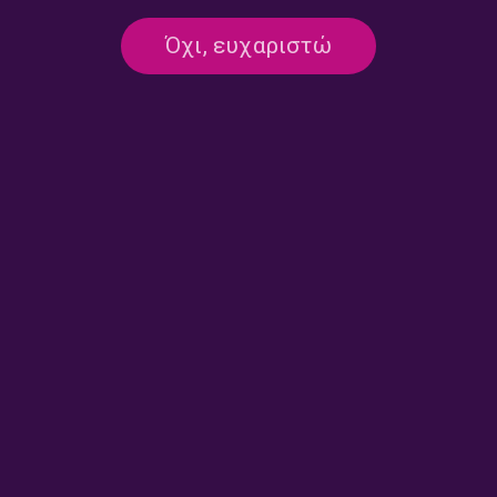
Όχι, ευχαριστώ
ΕΣΥ ΠΟΥ ΔΕ ΜΙΛΑΣ
Ο δικός μου Μάνος Χατζιδάκις |
19.10.2025
19/10/2025
ΕΣΥ ΠΟΥ ΔΕ ΜΙΛΑΣ
Εσύ που δεν μιλάς με τον Οδυσσέα
Τσάκαλο | 12.10.2025
12/10/2025