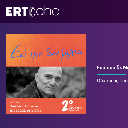
Μετάβαση
σε
περιεχόμενο
Εσύ που δε Μ
Οδυσσέας Τσ