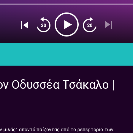
ον Οδυσσέα Τσάκαλο |
δεν μιλάς” απαντά παίζοντας από το ρεπερτόριο των