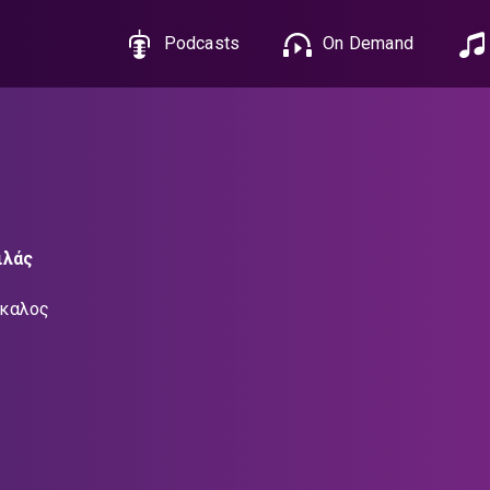
Podcasts
On Demand
ιλάς
άκαλος