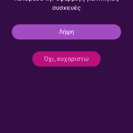
συσκευές
Λήψη
Όχι, ευχαριστώ
Επικοινωνία:
ertecho@ert.gr