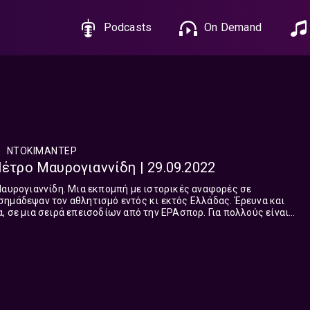
Podcasts
On Demand
ΝΤΟΚΙΜΑΝΤΕΡ
Πέτρο Μαυρογιαννίδη | 29.09.2022
Μαυρογιαννίδη. Μια εκπομπή με ιστορικές αναφορές σε
ημάδεψαν τον αθλητισμό εντός κι εκτός Ελλάδας. Έρευνα και
α σειρά επεισοδίων από την ΕΡΑσπορ. Για πολλούς είναι
 που έχει δει ο πλανήτης. Μπορε...