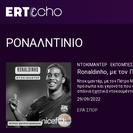
Μετάβαση
σε
περιεχόμενο
ΡΟΝΑΛΝΤΙΝΙΟ
ΝΤΟΚΙΜΑΝΤΕΡ
ΕΚΠΟΜΠΈΣ
Ronaldinho, με τον 
Ντοκιμαντέρ, με τον Πέτρο 
πρόσωπα και γεγονότα που σ
σπάνια ηχητικά ντοκουμέντα, σε μι
ο κορυφαίος ποδοσφαιριστής
29/09/2022
ΕΡΑ ΣΠΟΡ