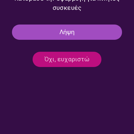
συσκευές
Λήψη
Όχι, ευχαριστώ
Επικοινωνία:
ertecho@ert.gr