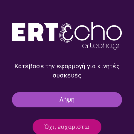
τον Γιώργο Ν. Φλωράκη | Κυριακή 31
Αυγούστου 2025
31/08/2025
ΤΡΙΤΟ ΠΡΟΓΡΑΜΜΑ
ΩΡΑ ΕΛΛΑΔΑΣ
ΑΦΙΕΡΩΜΑΤΑ
ΑΦΙΕΡΏΜΑΤΑ
Κατέβασε την εφαρμογή για κινητές
Η Σωτηρία μας… η αγαπημένη –
συσκευές
Αφιέρωμα στην Μπέλλου |
22.08.2024
22/08/2024
Λήψη
Η ΦΩΝΗ ΤΗΣ ΕΛΛΑΔΑΣ
Όχι, ευχαριστώ